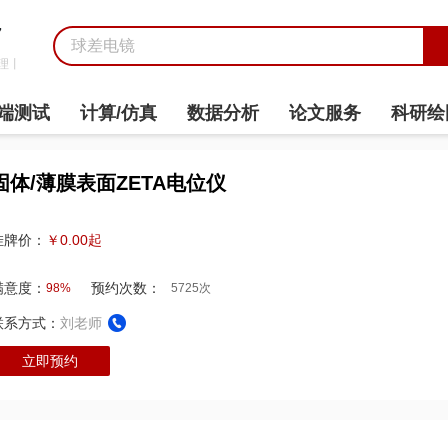
7
理丨
端测试
计算/仿真
数据分析
论文服务
科研绘
固体/薄膜表面ZETA电位仪
￥0.00起
挂牌价：
满意度：
预约次数：
98%
5725次
联系方式：
刘老师
立即预约