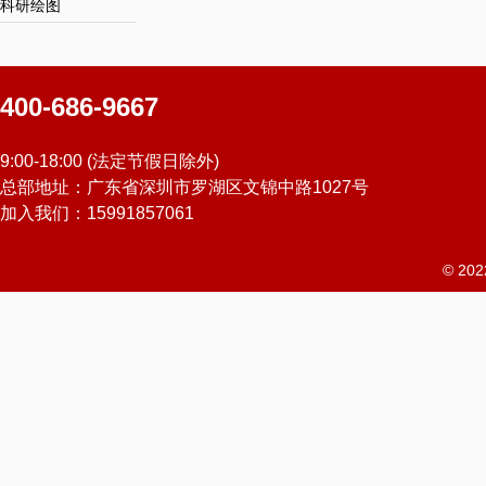
科研绘图
400-686-9667
9:00-18:00 (法定节假日除外)
总部地址：广东省深圳市罗湖区文锦中路1027号
加入我们：15991857061
© 2