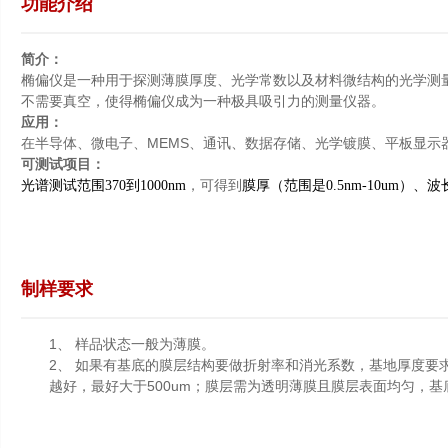
功能介绍
简介：
椭偏仪是一种用于探测薄膜厚度、光学常数以及材料微结构的光学测
不需要真空，使得椭偏仪成为一种极具吸引力的测量仪器。
应用：
MEMS
在半导体、微电子、
、通讯、数据存储、光学镀膜、平板显示
可测试项目：
光谱测试范围
370
到
1000nm
，可得到
膜厚（范围是
0.5nm-10um
）、波
制样要求
1、
样品状态一般为薄膜。
2、
如果有基底的膜层结构要做折射率和消光系数，基地厚度要
500um
越好，最好大于
；膜层需为透明薄膜且膜层表面均匀，基