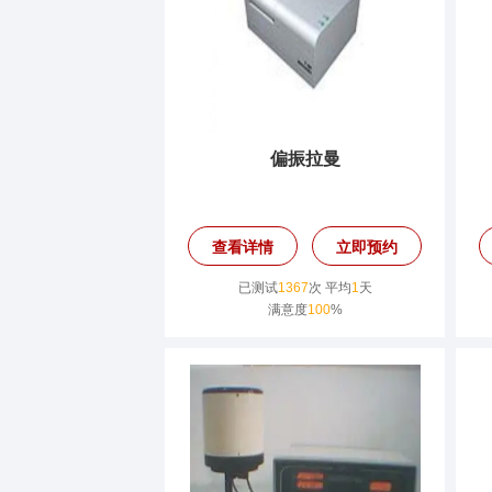
偏振拉曼
查看详情
立即预约
已测试
1367
次 平均
1
天
满意度
100
%