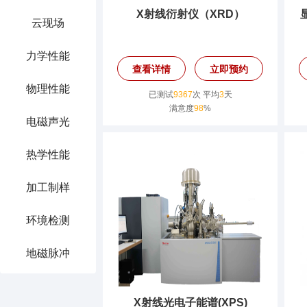
X射线衍射仪（XRD）
云现场
力学性能
查看详情
立即预约
物理性能
已测试
9367
次 平均
3
天
满意度
98
%
电磁声光
热学性能
加工制样
环境检测
地磁脉冲
X射线光电子能谱(XPS)