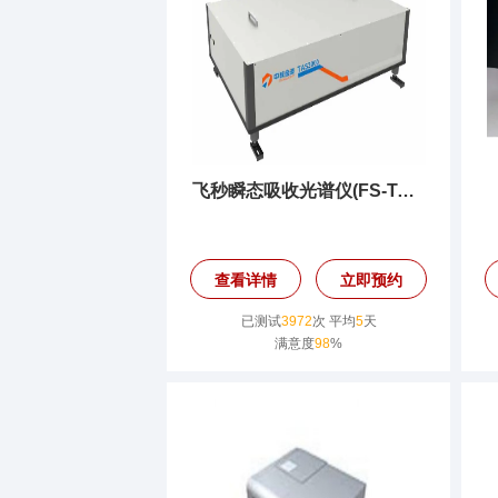
飞秒瞬态吸收光谱仪(FS-TAS)
查看详情
立即预约
已测试
3972
次 平均
5
天
满意度
98
%