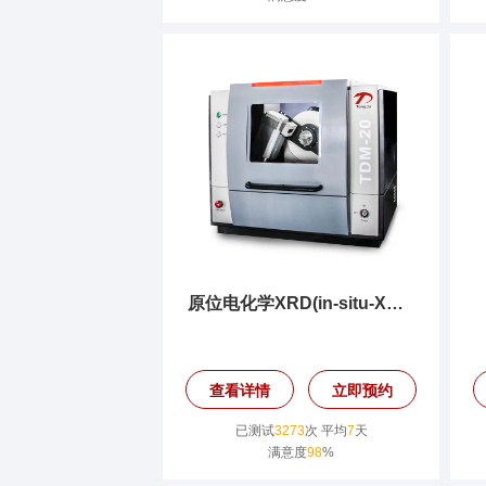
原位电化学XRD(in-situ-XRD)
查看详情
立即预约
已测试
3273
次 平均
7
天
满意度
98
%