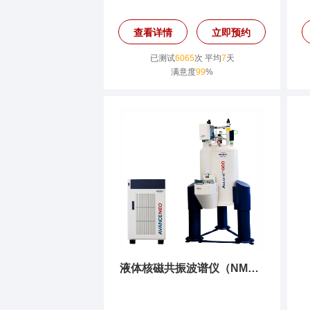
查看详情
立即预约
已测试
6065
次 平均
7
天
满意度
99
%
液体核磁共振波谱仪（NMR）