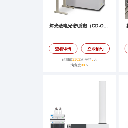
辉光放电光谱/质谱（GD-OES/GD-MS）
查看详情
立即预约
已测试
2162
次 平均
5
天
满意度
98
%