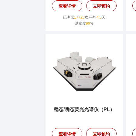
查看详情
立即预约
已测试
17723
次 平均
4.5
天
满意度
99
%
稳态/瞬态荧光光谱仪（PL）
查看详情
立即预约