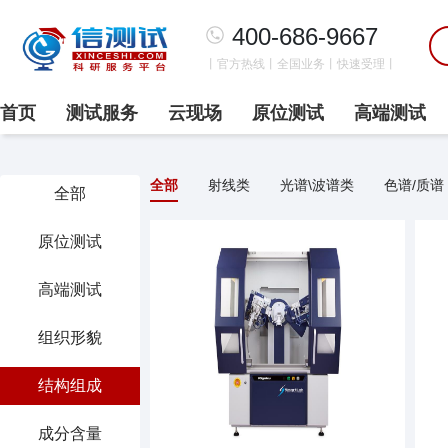
400-686-9667
丨官方热线丨全国业务丨快速受理丨
首页
测试服务
云现场
原位测试
高端测试
全部
射线类
光谱\波谱类
色谱/质谱
全部
原位测试
高端测试
组织形貌
结构组成
成分含量